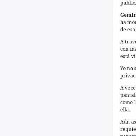
public
Gemi
ha mos
de esa
A trav
con in
está v
Yo no 
privac
A vece
pantal
como l
ella.
Aún as
requie