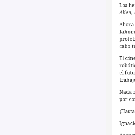
Los he
Alien,
Ahora 
labore
protot
cabo t
El
cin
robóti
el fut
trabaj
Nada m
por co
¡Hasta
Ignaci