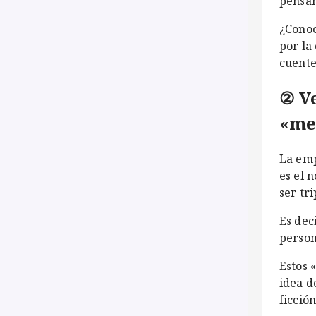
pensan
¿Conoc
por la
cuente
② V
«me
La em
es el 
ser tr
Es dec
person
Estos
idea d
ficción