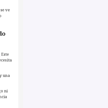
 se ve
o
do
.
Este
cesita
ay una
go ni
ncia