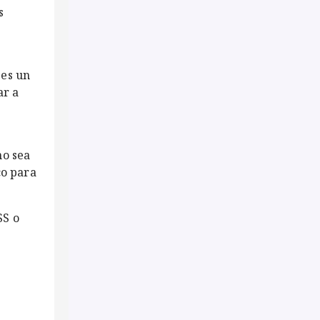
s
 es un
ar a
no sea
co para
SS o