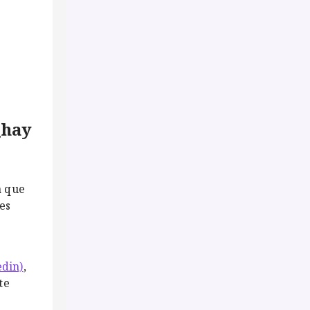
¿hay
a que
es
edin)
,
te