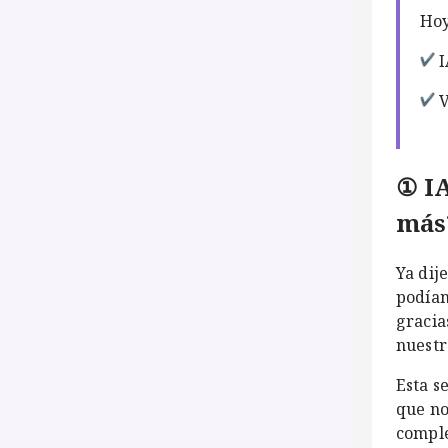
Hoy
I
V
① IA
más
Ya dij
podían
gracia
nuestr
Esta 
que no
comple