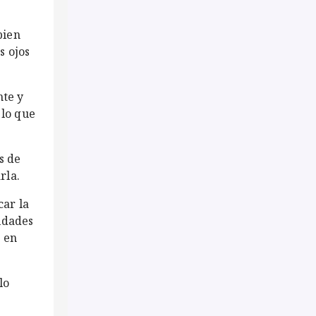
bien
s ojos
nte y
 lo que
s de
rla.
car la
idades
e en
lo