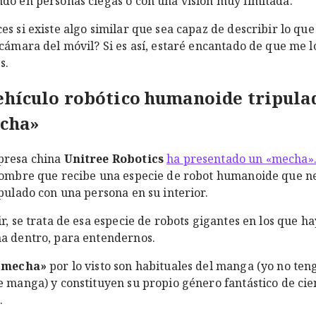
do en personas ciegas o con una visión muy limitada.
es si existe algo similar que sea capaz de describir lo que
 cámara del móvil? Si es así, estaré encantado de que me l
s.
ehículo robótico humanoide tripula
cha»
presa china
Unitree Robotics
ha presentado un «mecha»
nombre que recibe una especie de robot humanoide que ne
ipulado con una persona en su interior.
ir, se trata de esa especie de robots gigantes en los que h
a dentro, para entendernos.
«mecha»
por lo visto son habituales del manga (yo no ten
e manga) y constituyen su propio género fantástico de cie
.