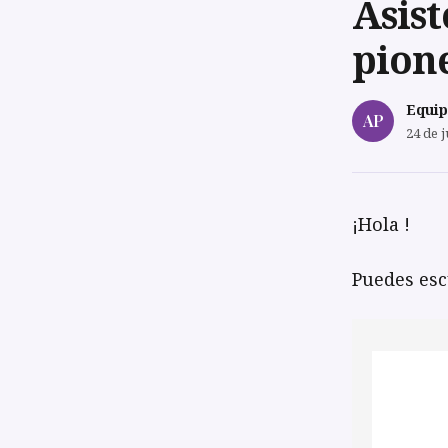
Asist
pion
Equip
AP
24 de j
¡Hola !
Puedes esc